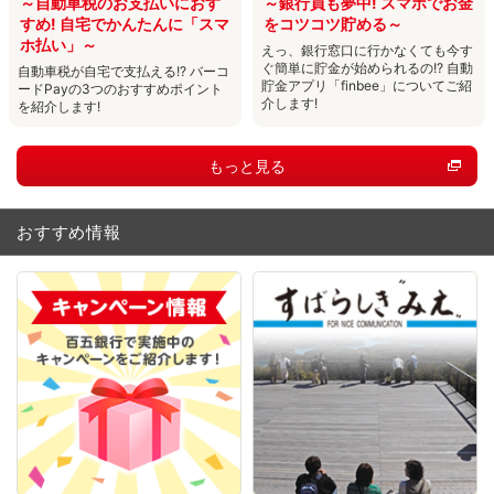
～自動車税のお支払いにおす
～銀行員も夢中! スマホでお金
すめ! 自宅でかんたんに「スマ
をコツコツ貯める～
ホ払い」～
えっ、銀行窓口に行かなくても今す
ぐ簡単に貯金が始められるの!? 自動
自動車税が自宅で支払える!? バーコ
貯金アプリ「finbee」についてご紹
ードPayの3つのおすすめポイント
介します!
を紹介します!
もっと見る
おすすめ情報