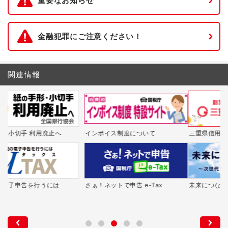
重要なお知らせ
金融犯罪にご注意ください！
関連情報
三重県信用保証協会
み・エールbiz
す
未来につなぐ相続登記
地（知）の拠点
百