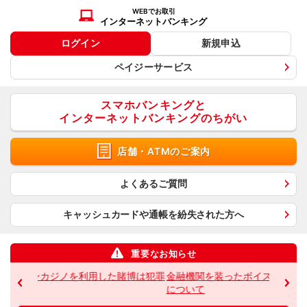
WEBでお取引
インターネットバンキング
ログイン
新規申込
ペイジーサービス
スマホバンキングと
インターネットバンキングのちがい
店舗・ATMのご案内
よくあるご質問
キャッシュカードや通帳を
紛失された方へ
重要なお知らせ
博は犯罪
金融機関を装ったボイスフィッシングによる不正送金
日本国
について
です