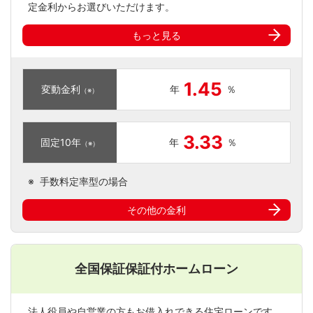
定金利からお選びいただけます。
もっと見る
1.45
変動
金利
年
％
（※）
3.33
固定
10年
年
％
（※）
※
手数料定率型の場合
その他の金利
全国保証保証付
ホームローン
法人役員や自営業の方もお借入れできる住宅ローンです。