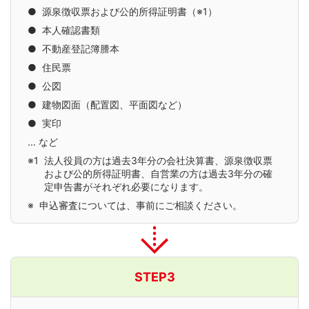
●
源泉徴収票および公的所得証明書（※1）
●
本人確認書類
●
不動産登記簿謄本
●
住民票
●
公図
●
建物図面（配置図、平面図など）
●
実印
... など
※1
法人役員の方は過去3年分の会社決算書、源泉徴収票
および公的所得証明書、自営業の方は過去3年分の確
定申告書がそれぞれ必要になります。
※
申込審査については、事前にご相談ください。
STEP3