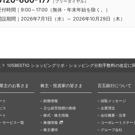
0120-600-177
（フリーダイヤル）
受付時間｜9:00～17:00（無休・年末年始を除く。）
開設期間｜2026年7月1日（水）～ 2026年10月29日（木）
せ
105BESTIO ショッピングリボ・ショッピング分割手数料の改定
業主のお客さま
株主・投資家の皆さま
百五銀行について
ート
財務情報
頭取メッセージ
ビス
主な経営指標の推移
企業理念
ート
株式・株主情報
会社概要・沿革
・サービス一覧
株価情報
コーポレートステー
株主優待
グループ会社