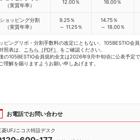
12.00％
18.00％
（実質年率）
ショッピング分割
9.25％
14.75％
（実質年率）
～ 11.25％
～ 18.00％
ッピングリボ・分割手数料の改定にともない、105BESTIO会
対照表は、
こちら［PDF］
をご確認ください。
後の105BESTIO会員規約全文は2026年9月中旬頃に公表予定
ご理解を賜りますようお願い申しあげます。
お電話でお問い合わせ
三菱UFJニコス特設デスク