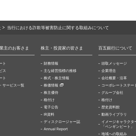
せ
当行における詐欺等被害防止に関する取組みについて
業主のお客さま
株主・投資家の皆さま
百五銀行について
ート
財務情報
頭取メッセージ
ビス
主な経営指標の推移
企業理念
ート
株式・株主情報
会社概要・沿革
・サービス一覧
株価情報
コーポレートステー
株主優待
グループ会社
格付け
格付け
電子公告
歴史資料館
IR資料
動画ライブラリ
ディスクロージャー誌
イメージキャラクタ
「ペンギンピート」
Annual Report
地域への取組み