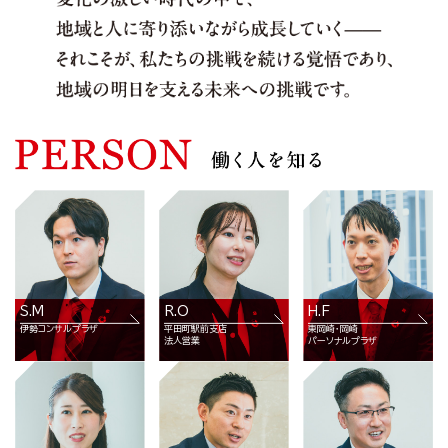
S.M
R.O
H.F
伊勢コンサルプラザ
平田町駅前支店
東岡崎・岡崎
法人営業
パーソナルプラザ