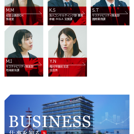
M.M
K.S
S.T
経営企画部DX
法人コンサルティング部 事業
サステナビリティ推進部
推進室
承継・M&A 支援課
国際業務課
M.I
Y.N
サステナビリティ推進部
梅村学園前支店
地域創生課
支店長