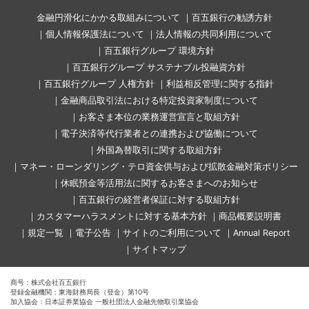
金融円滑化にかかる取組みについて
百五銀行の勧誘方針
個人情報保護法について
法人情報の共同利用について
百五銀行グループ 環境方針
百五銀行グループ サステナブル投融資方針
百五銀行グループ 人権方針
利益相反管理に関する指針
金融商品取引法における特定投資家制度について
お客さま本位の業務運営宣言と取組方針
電子決済等代行業者との連携および協働について
外国為替取引に関する取組方針
マネー・ローンダリング・テロ資金供与および拡散金融対策ポリシー
休眠預金等活用法に関するお客さまへのお知らせ
百五銀行の経営者保証に対する取組方針
カスタマーハラスメントに対する基本方針
商品概要説明書
規定一覧
電子公告
サイトのご利用について
Annual Report
サイトマップ
商号：株式会社百五銀行
登録金融機関：東海財務局長（登金）第10号
加入協会：日本証券業協会 一般社団法人金融先物取引業協会