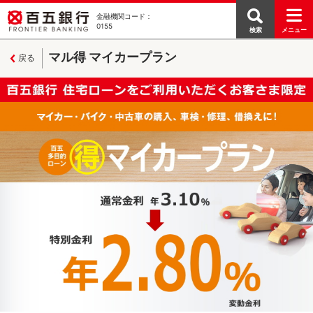
金融機関コード：
0155
検索
メニュー
マル得 マイカープラン
戻る