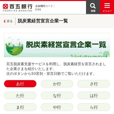
金融機関コード：
0155
検索
メニュー
脱炭素経営宣言企業一覧
戻る
百五脱炭素支援サービスを利用し、脱炭素経営を宣言されまし
た企業さまを紹介いたします。
次のボタンから50音別・宣言日順でご覧いただけます。
あ行
か行
さ行
た行
な行
は行
ま行
や行
ら行